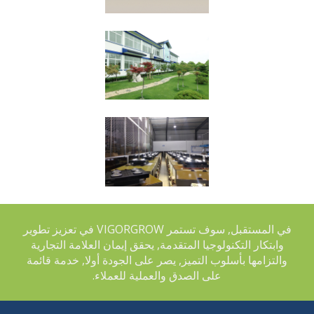
في المستقبل, سوف تستمر VIGORGROW في تعزيز تطوير
وابتكار التكنولوجيا المتقدمة, يحقق إيمان العلامة التجارية
والتزامها بأسلوب التميز, يصر على الجودة أولا, خدمة قائمة
على الصدق والعملية للعملاء.